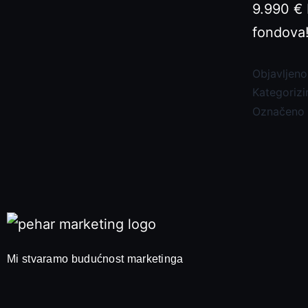
9.990 € 
fondova
Objavljen
Kategoriz
Označeno
Mi stvaramo budućnost marketinga