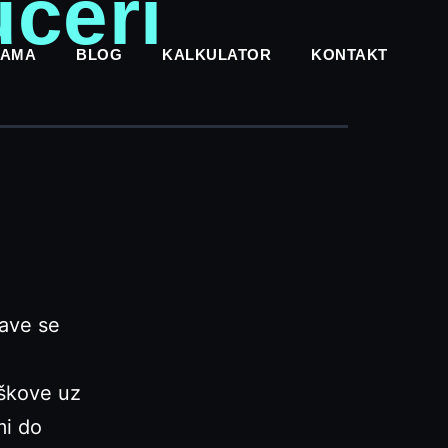
učeri
NAMA
BLOG
KALKULATOR
KONTAKT
jave se
oškove uz
mi do