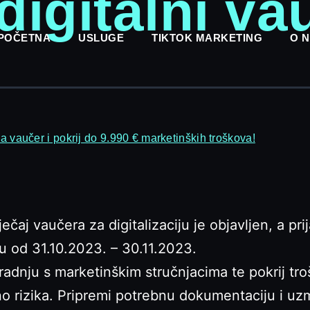
digitalni va
POČETNA
USLUGE
TIKTOK MARKETING
O 
za vaučer i pokrij do 9.990 € marketinških troškova!
ečaj vaučera za digitalizaciju je objavljen, a pri
u od 31.10.2023. – 30.11.2023.
radnju s marketinškim stručnjacima te pokrij tr
o rizika. Pripremi potrebnu dokumentaciju i uz