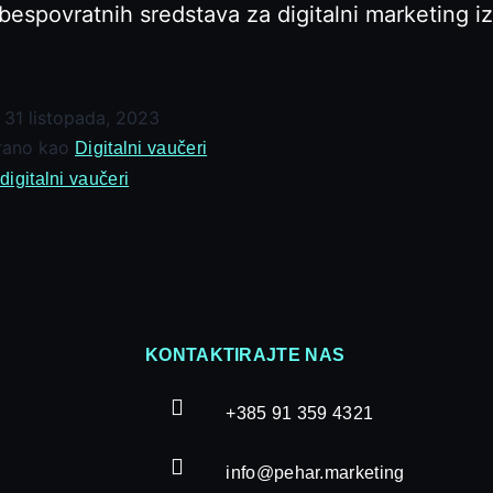
bespovratnih sredstava za digitalni marketing i
!
o
31 listopada, 2023
irano kao
Digitalni vaučeri
digitalni vaučeri
KONTAKTIRAJTE NAS
+385 91 359 4321
info@pehar.marketing