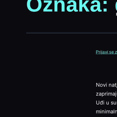
Oznaka:
Prijavi se 
Novi natj
zaprimaj
Uđi u su
minimaln