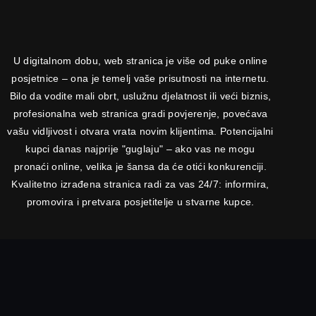
U digitalnom dobu, web stranica je više od puke online
posjetnice – ona je temelj vaše prisutnosti na internetu.
Bilo da vodite mali obrt, uslužnu djelatnost ili veći biznis,
profesionalna web stranica gradi povjerenje, povećava
vašu vidljivost i otvara vrata novim klijentima. Potencijalni
kupci danas najprije "guglaju" – ako vas ne mogu
pronaći online, velika je šansa da će otići konkurenciji.
Kvalitetno izrađena stranica radi za vas 24/7: informira,
promovira i pretvara posjetitelje u stvarne kupce.