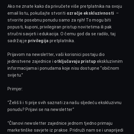
Ako ne znate kako da privučete više pretplatnika na svoju
email listu, pokušajte stvoriti
ozračje ekskluzivnosti
–
stvorite posebnu ponudu samo za njih! To mogu biti
popusti, kuponi, privilegiran pristup novitetima ili pak
stručni savjeti i edukacija. O čemu god da se radilo, taj
sadržaj je
privilegija
pretplatnika.
Prijavom na newsletter, vaši korisnici postaju dio
jedinstvene zajednice i
otključavaju pristup
ekskluzivnim
informacijama i ponudama koje
nisu
dostupne “običnom
svijetu.”
Primjer:
“Želiš li i ti prije svih saznati za našu sljedeću ekskluzivnu
ponudu? Prijavi se na newsletter”
“Članovi newsletter zajednice jednom tjedno primaju
marketinške savjete iz prakse. Pridruži nam se i unaprijedi