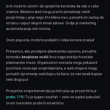
Isto možete učiniti i da spriječite korisnika da ode s vaše
stanice. Moderni alati mogu pratiti ponašanje vaših
posjetitelja i, prije nego što kliknu na x, ponuditi im razlog da
ostanu i usput skupiti email adrese. Ovdje je marketing
automatizacija vrlo moćna.
Osim popusta, možete podijeliti i neka korisna znanja!
Primjerice, ako prodajete planinarsku opremu, ponudite
korisniku
besplatan vodič
kroz najpoznatije hrvatske
planinarske staze. Organizatori evenata mogu prikazati
pozitivne recenzije svojih klijenata, a web shopovi mogu
ponuditi spremanje sadržaja u košarici za nastavak kupnje
neki drugi put.
Prosječna stopa konverzije putem pop up prozorčića je
preko 11%
! To je sjajan rezultat – zato se isplati pokušati
ovom metodom proširiti email listu.