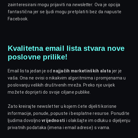
zainteresirani mogu prijaviti na
newsletter.
Ova je opcija
fantastična jer se ljudi mogu pretplatiti bez da napuste
Facebook.
Kvalitetna email lista stvara nove
poslovne prilike!
Email lista jedan je od
najjačih marketinških alata
jer je
vaša. Ona ne ovisi o nikakvim algoritmima i promjenama u
poslovanju velikih društvenih mreža. Preko nje uvijek
možete doprijeti do svoje ciljane publike.
Zato kreirajte newsletter u kojem ćete dijeliti korisne
informacije, ponude, popuste i besplatne resurse. Ponudite
ljudima dovoljno
vrijednosti
i olakšajte im odluku o dijeljenju
privatnih podataka (imena i email adrese) s vama.