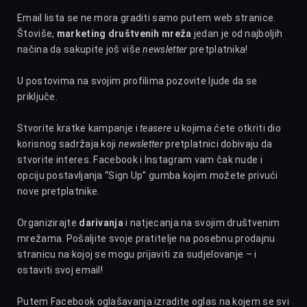
Email lista se ne mora graditi samo putem web stranice.
Štoviše,
marketing društvenih mreža
jedan je od najboljih
načina da sakupite još više
newsletter
pretplatnika!
U postovima na svojim profilima pozovite ljude da se
priključe.
Stvorite kratke kampanje i
teasere
u kojima ćete otkriti dio
korisnog sadržaja koji
newsletter
pretplatnici dobivaju da
stvorite interes. Facebook i Instagram vam čak nude i
opciju postavljanja “Sign Up” gumba kojim možete privući
nove pretplatnike.
Organizirajte
darivanja
i natjecanja na svojim društvenim
mrežama. Pošaljite svoje pratitelje na posebnu prodajnu
stranicu na kojoj se mogu prijaviti za sudjelovanje – i
ostaviti svoj email!
Putem Facebook oglašavanja izradite oglas na kojem se svi