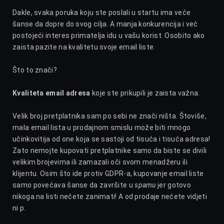
Dakle, svaka poruka koju ste poslali u startu ima veće
šanse da dopre do svog cilja. A manja konkurencija i već
postojeći interes primatelja idu u vašu korist. Osobito ako
zaista pazite na kvalitetu svoje email liste.
Što to znači?
Kvaliteta email adresa
koje ste prikupili je zaista važna.
Velik broj pretplatnika sam po sebi ne znači ništa. Štoviše,
mala email lista u prodajnom smislu može biti mnogo
učinkovitija od one koja se sastoji od tisuća i tisuća adresa!
Zato nemojte kupovati pretplatnike samo da biste se divili
velikim brojevima ili zamazali oči svom menadžeru ili
klijentu. Osim što ide protiv GDPR-a, kupovanje email liste
samo povećava šanse da završite u
spamu
jer gotovo
nikoga na listi nećete zanimati! A od prodaje nećete vidjeti
ni p.