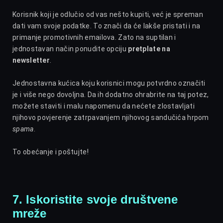
Korisnik koji je odlučio od vas nešto kupiti, već je spreman
dati vam svoje podatke. To znači da će lakše pristati i na
primanje promotivnih emailova. Zato na suptilan i
jednostavan način ponudite opciju
pretplate na
newsletter
.
Jednostavna kućica koju korisnici mogu potvrdno označiti
je i više nego dovoljna. Da ih dodatno ohrabrite na taj potez,
možete staviti i malu napomenu da nećete zlostavljati
njihovo povjerenje zatrpavanjem njihovog sandučića hrpom
spama
.
To obećanje i poštujte!
7. Iskoristite svoje društvene
mreže