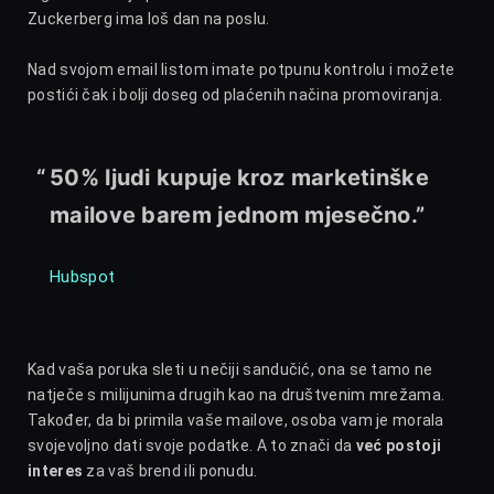
Zuckerberg ima loš dan na poslu.
Nad svojom email listom imate potpunu kontrolu i možete
postići čak i bolji doseg od plaćenih načina promoviranja.
50% ljudi kupuje kroz marketinške
mailove barem jednom mjesečno.”
Hubspot
Kad vaša poruka sleti u nečiji sandučić, ona se tamo ne
natječe s milijunima drugih kao na društvenim mrežama.
Također, da bi primila vaše mailove, osoba vam je morala
svojevoljno dati svoje podatke. A to znači da
već postoji
interes
za vaš brend ili ponudu.