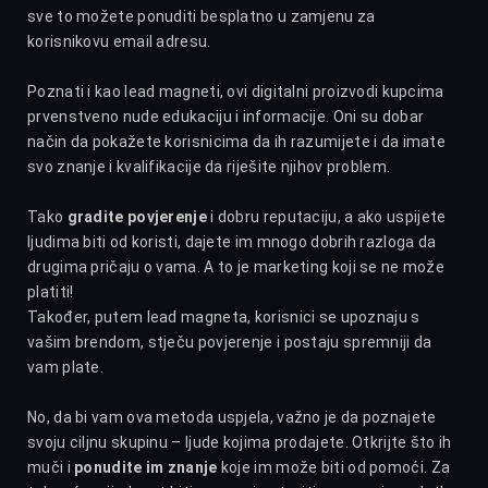
sve to možete ponuditi besplatno u zamjenu za
korisnikovu email adresu.
Poznati i kao lead magneti, ovi digitalni proizvodi kupcima
prvenstveno nude edukaciju i informacije. Oni su dobar
način da pokažete korisnicima da ih razumijete i da imate
svo znanje i kvalifikacije da riješite njihov problem.
Tako
gradite povjerenje
i dobru reputaciju, a ako uspijete
ljudima biti od koristi, dajete im mnogo dobrih razloga da
drugima pričaju o vama. A to je marketing koji se ne može
platiti!
Također, putem lead magneta, korisnici se upoznaju s
vašim brendom, stječu povjerenje i postaju spremniji da
vam plate.
No, da bi vam ova metoda uspjela, važno je da poznajete
svoju ciljnu skupinu – ljude kojima prodajete. Otkrijte što ih
muči i
ponudite im znanje
koje im može biti od pomoći. Za