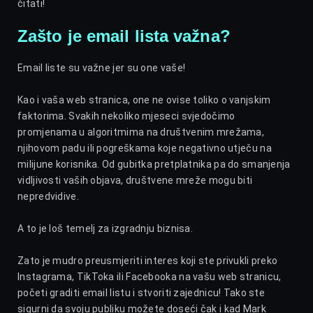
čitati!
Zašto je email lista važna?
Email liste su važne jer su one vaše!
Kao i vaša web stranica, one ne ovise toliko o vanjskim
faktorima. Svakih nekoliko mjeseci svjedočimo
promjenama u algoritmima na društvenim mrežama,
njihovom padu ili pogreškama koje negativno utječu na
milijune korisnika. Od gubitka pretplatnika pa do smanjenja
vidljivosti vaših objava, društvene mreže mogu biti
nepredvidive.
A to je loš temelj za izgradnju biznisa.
Zato je mudro preusmjeriti interes koji ste privukli preko
Instagrama, TikToka ili Facebooka na vašu web stranicu,
početi graditi email listu i stvoriti zajednicu! Tako ste
sigurni da svoju publiku možete doseći čak i kad Mark