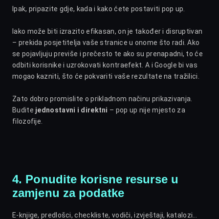
Ipak, pripazite gdje, kada i kako ćete postaviti pop up.
Iako može biti izrazito efikasan, on je također i disruptivan
– prekida posjetitelja vaše stranice u onome što radi. Ako
se pojavljuju previše i prečesto te ako su prenapadni, to će
odbiti korisnike i uzrokovati kontraefekt. A i Google bi vas
mogao kazniti, što će pokvariti vaše rezultate na tražilici.
Zato dobro promislite o prikladnom načinu prikazivanja.
Budite
jednostavni i direktni
– pop up nije mjesto za
filozofije.
4. Ponudite korisne resurse u
zamjenu za podatke
E-knjige, predlošci, checkliste, vodiči, izvještaji, katalozi…