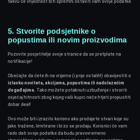
takvu će vrijednost biti spremni ostaviti vam svoje podatke.
5. Stvorite podsjetnike o
popustima ili novim proizvodima
Pozovite posjetitelje svoje stranice da se pretplate na
notifikacije!
Obećajte da ćete ih na vrijeme (i prije ostalih!) obavijestiti o
izlasku noviteta, akcijama, popustima ili nadolazećim
događajima.
Tako možete potaknuti uzbuđenje i stvoriti
osjećaj hitnosti zbog kojeg vaši kupci neće htjeti propustiti
dobar deal!
Ovo može biti izrazito korisno ako prodajete stvari koje su
jako tražene, limitirane i brzo se prodaju. Korisnici će vam
rado dati svoje podatke da budu pravovremeno