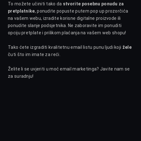
To možete učiniti tako da
stvorite posebnu ponudu za
pretplatnike
, ponudite popuste putem pop up prozorčića
na vašem webu, izradite korisne digitalne proizvode ili
ponudite slanje podsjetnika. Ne zaboravite im ponuditi
opciju pretplate i prilikom plaćanja na vašem web shopu!
Tako ćete izgraditi kvalitetnu email listu punu ljudi koji
žele
čuti što im imate za reći.
Želite li se uvjeriti u moć email marketinga? Javite nam se
za suradnju!