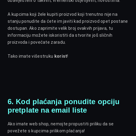
obaviješteni o takvim, vremenski osjetljivim, novostima.
A kupcima koji žele kupiti proizvod koji trenutno nije na
stanju ponudite da ćete im javiti kad proizvod opet postane
dostupan. Ako zaprimite velik broj ovakvih prijava, tu
informaciju možete iskoristiti da stvorite još sličnih
proizvoda i povećate zaradu.
Tako imate višestruku
korist
!
6. Kod plaćanja ponudite opciju
pretplate na email liste
Ako imate web shop, nemojte propustiti priliku da se
povežete s kupcima prilikom plaćanja!