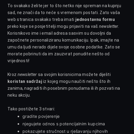
To svakako želite jer to što netko nije spreman na kupnju
sad, ne znači da to neće s vremenom postati. Zato vaša
web stranica svakako treba imati
jednostavnu formu
preko koje se posjetitelji mogu prijaviti na vaš
newsletter.
Korisnikovo ime i email adresa sasvim su dovoljni da
započnete personaliziranu komunikaciju. Ipak, imajte na
umu da ljudi nerado dijele svoje osobne podatke. Zato se
morate pobrinuti da im zauzvrat ponudite nešto od
vrijednosti!
Kroz
newsletter
sa svojim korisnicima možete dijeliti
koristan sadržaj
iz kojeg mogu naučiti nešto što ih
zanima, nagraditi ih posebnim ponudama ili ih pozvati na
neku akciju.
Tako postižete 3 stvari:
gradite povjerenje
njegujete odnos s potencijalnim kupcima
pokazujete stručnost u rješavanju njihovih