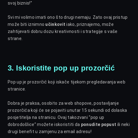
svoj biznis!”
Svi mi volimo imati ono što drugi nemaju. Zato ovaj pristup
može biti iznimno
učinkovit
iako, priznajemo, može
zahtijevati dobru dozu kreativnosti i strategije s vaše
strane.
3. Iskoristite pop up prozorčić
Pop up je prozorčić koji iskače tijekom pregledavanja web
stranice.
Dobra je praksa, osobito za web shopove, postavljanje
prozorčića koji će se pojaviti unutar 15 sekundi od dolaska
posjetitelja na stranicu. Ovaj takozvani “pop up
dobrodošlice” možete iskoristiti da
ponudite popust
ili neki
drugi benefit u zamjenu za email adresu!